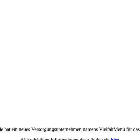
e hat ein neues Versorgungsunternehmen namens VielfaltMenü für das
Alle wichtigen Informationen dazu finden sie
hier.