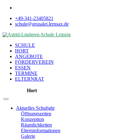
+49-341-23405821
schule@grusalei.lernsax.de
SCHULE
HORT
ANGEBOTE
FÖRDERVEREIN
ESSEN
TERMINE
ELTERNRAT
Hort
Aktuelles Schuljahr
Öffnungszeiten
Konzeption
Räumlichkeiten
Elterninformationen
Galerie