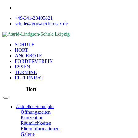
+49-341-23405821
schule@grusalei.lernsax.de
SCHULE
HORT
ANGEBOTE
FÖRDERVEREIN
ESSEN
TERMINE
ELTERNRAT
Hort
Aktuelles Schuljahr
Öffnungszeiten
Konzeption
Räumlichkeiten
Elterninformationen
Galerie